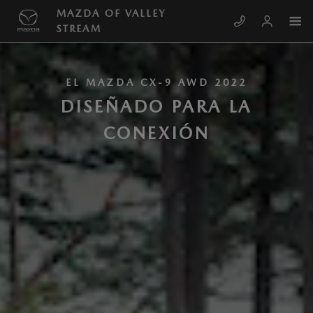
Skip to main content
MAZDA CX-9 SPANISH
MAZDA OF VALLEY
STREAM
EL MAZDA CX-9 AWD 2022
DISEÑADO PARA LA
CONEXIÓN