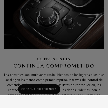
CONVENIENCIA
CONTINÚA COMPROMETIDO
Los controles son intuitivos y están ubicados en los lugares a los que
se dirigen las manos como primer impulso. A través del control de
comando multifunción, los mapas, las listas de reproducción, los
CONSENT PREFERENCES
contactos y más están al alcance de los dedos. Además, con la
aplicación MyMazda en tu teléfono, estarás a una pulsación de
distancia de Mazda Connected Services, que se incluye de forma
(4)
gratuita por 3 años.
Incluso cuando no conduzcas, seguirás